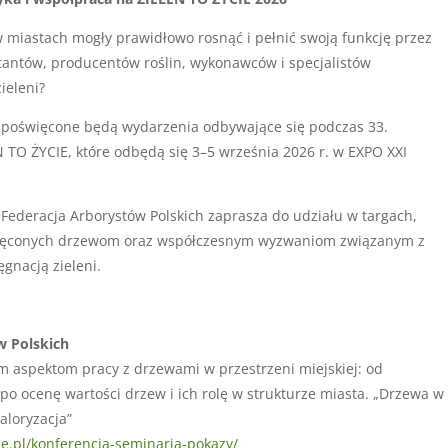
w miastach mogły prawidłowo rosnąć i pełnić swoją funkcję przez
ektantów, producentów roślin, wykonawców i specjalistów
ieleni?
poświęcone będą wydarzenia odbywające się podczas 33.
TO ŻYCIE, które odbędą się 3–5 września 2026 r. w EXPO XXI
Federacja Arborystów Polskich zaprasza do udziału w targach,
święconych drzewom oraz współczesnym wyzwaniom związanym z
gnacją zieleni.
w Polskich
 aspektom pracy z drzewami w przestrzeni miejskiej: od
 po ocenę wartości drzew i ich rolę w strukturze miasta. „Drzewa w
aloryzacja”
cie.pl/konferencja-seminaria-pokazy/