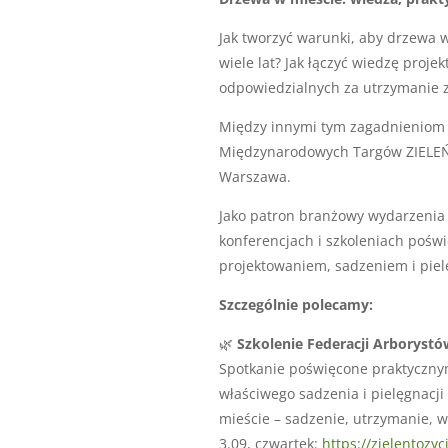
Jak tworzyć warunki, aby drzewa 
wiele lat? Jak łączyć wiedzę proj
odpowiedzialnych za utrzymanie z
Między innymi tym zagadnieniom 
Międzynarodowych Targów ZIELEŃ 
Warszawa.
Jako patron branżowy wydarzenia 
konferencjach i szkoleniach po
projektowaniem, sadzeniem i pielę
Szczególnie polecamy:
🌿
Szkolenie Federacji Arborystó
Spotkanie poświęcone praktycznym
właściwego sadzenia i pielęgnacji
mieście – sadzenie, utrzymanie, w
3.09, czwartek:
https://zielentozy