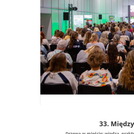
33. Między
Drzewa w mieście: wiedza, prakt