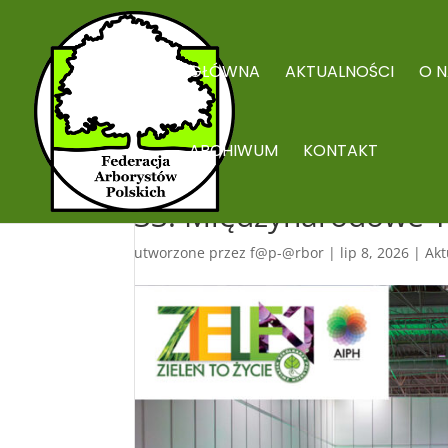
GŁÓWNA
AKTUALNOŚCI
O N
ARCHIWUM
KONTAKT
33. Międzynarodowe Ta
utworzone przez
f@p-@rbor
|
lip 8, 2026
|
Akt