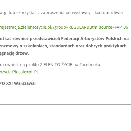
argi lub skorzystać z zaproszenia od wystawcy – kod umożliwia
/rejestracja.zielentozycie.pl/?group=REGULAR&utm_source=FAP_06
tkać również przedstawicieli Federacji Arborystów Polskich na
 rozmowy o szkoleniach, standardach oraz dobrych praktykach
ęgnacją drzew.
ić również na profilu ZIELEŃ TO ŻYCIE na Facebooku:
ozycie/?locale=pl_PL
XPO XXI Warszawa!