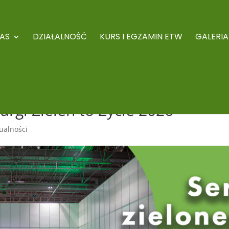
AS
DZIAŁALNOŚĆ
KURS I EGZAMIN ETW
GALERIA
rgi Zieleń to Życie 2026
ualności