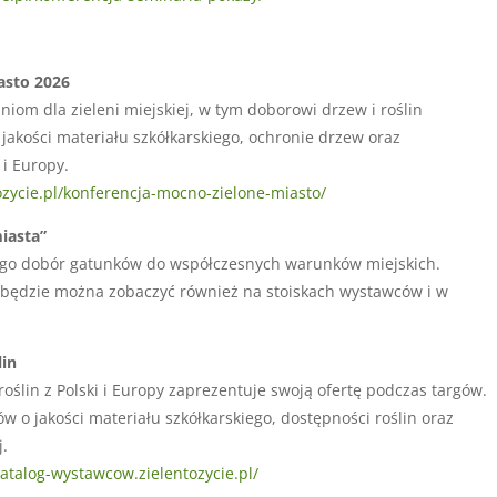
asto 2026
iom dla zieleni miejskiej, w tym doborowi drzew i roślin
jakości materiału szkółkarskiego, ochronie drzew oraz
 i Europy.
tozycie.pl/konferencja-mocno-zielone-miasto/
miasta”
go dobór gatunków do współczesnych warunków miejskich.
ędzie można zobaczyć również na stoiskach wystawców i w
lin
oślin z Polski i Europy zaprezentuje swoją ofertę podczas targów.
 o jakości materiału szkółkarskiego, dostępności roślin oraz
j.
katalog-wystawcow.zielentozycie.pl/